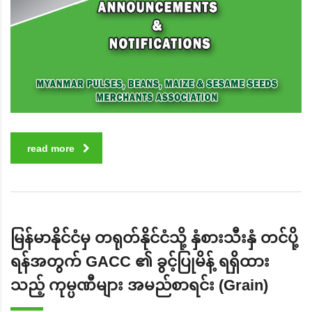
read more
မြန်မာနိုင်ငံမှ တရုတ်နိုင်ငံသို့ နှံစားသီးနှံ တင်ပို့
ရန်အတွက် GACC ၏ ခွင့်ပြုမိန့် ရရှိထား
သည့် ကုမ္ပဏီများ အမည်စာရင်း (Grain)