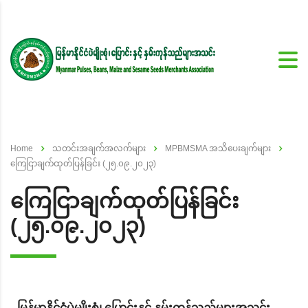
Home
သတင်းအချက်အလက်များ
MPBMSMA အသိပေးချက်များ
ကြေငြာချက်ထုတ်ပြန်ခြင်း (၂၅.၀၉.၂၀၂၃)
ကြေငြာချက်ထုတ်ပြန်ခြင်း
(၂၅.၀၉.၂၀၂၃)
မြန်မာနိုင်ငံပဲမျိုးစုံ၊ ပြောင်းနှင့် နှမ်းကုန်သည်များအသင်း