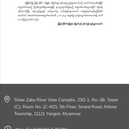
Shwe Zabu River View Complex, 23G-1, No.-3B, Tower
(C), Room No. (C-402), 5th Floor, Strand Road, Ahlone
Township, 11121 Yangon, Myanmar.