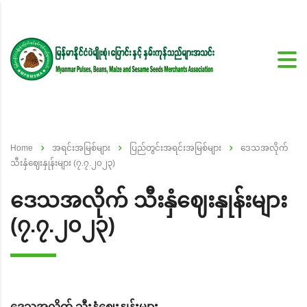
Home
အရင်းအမြစ်များ
ပြည်တွင်းအရင်းအမြစ်များ
ဒေသအလိုက်
သီးနှံဈေးနှုန်းများ (၇.၇.၂၀၂၃)
ဒေသအလိုက် သီးနှံဈေးနှုန်းများ
(၇.၇.၂၀၂၃)
ဒေသအလိုက် သီးနှံဈေးနှုန်းများ