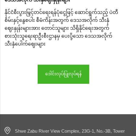
နိုင်ငံစီးပွားမြှင့်တင်ရေးရန်ပုံငွေဖြင့် ဆောင်ရွက်သည့် ပဲတီ
စိမ်းနှင့်နွေစပါး စီမံကိန်းအတွက် ဒေသအလိုက် သီးနှံ
ဈေးနှုန်းများအား တောင်သူများ သိရှိနိုင်ရေးအတွက်
စားသုံးသူရေးရာဦးစီးဌာနမှ ပေးပို့သော ဒေသအလိုက်
သီးနှံပေါက်ဈေးများ
ဒေါင်းလုပ်ပြုလုပ်ရန်
Shwe Zabu River View Complex, 23G-1, No.-3B, Tower