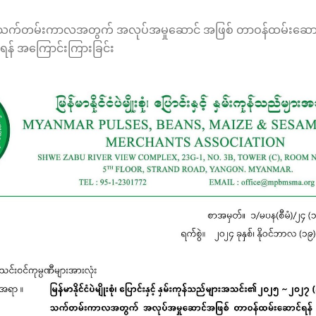
 သက်တမ်းကာလအတွက် အလုပ်အမှုဆောင် အဖြစ် တာဝန်ထမ်းဆောင်ရ
းရန် အကြောင်းကြားခြင်း