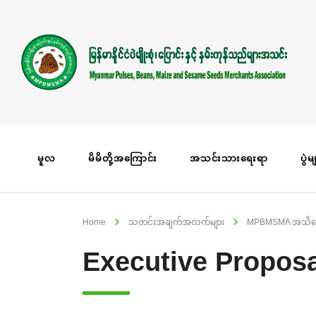
မူလ
မိမိတို့အကြောင်း
အသင်းသားရေးရာ
ပွဲမ
Home
သတင်းအချက်အလက်များ
MPBMSMA အသိပေး
Executive Proposa