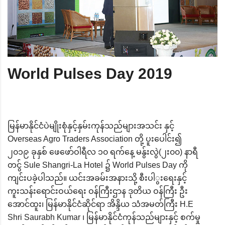
World Pulses Day 2019
မြန်မာနိုင်ငံပဲမျိုးစုံနှင့်နှမ်းကုန်သည်များအသင်း နှင့်
Overseas Agro Traders Association တို့ ပူးပေါင်း၍
၂၀၁၉ ခုနှစ် ဖေဖော်ဝါရီလ ၁၀ ရက်နေ့ မနွ်းလွဲ(၂း၀၀) နာရီ
တငွ် Sule Shangri-La Hotel ၌ World Pulses Day ကို
ကျင်းပခဲ့ပါသည်။ ယင်းအခမ်းအနားသို့ စီးပါွးရေးနှင့်
ကူးသန်းရောင်းဝယ်ရေး ဝန်ကြီးဌာန ဒုတိယ ဝန်ကြီး ဦး
အောင်ထူး၊ မြန်မာနိုင်ငံဆိုင်ရာ အိန္ဒိယ သံအမတ်ကြီး H.E
Shri Saurabh Kumar ၊ မြန်မာနိုင်ငံကုန်သည်များနှင့် စက်မှု