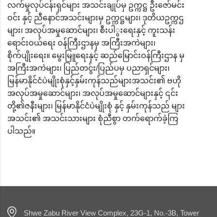
လက်မှုလုပ်ငန်းရှင်များ အသင်းချုပ်မှ ဥက္ကဋ္ဌ ဦးဇော်မင်း
ဝင်း နှင့် ညီနောင်အသင်းများမှ ဥက္ကဋ္ဌများ၊ ဒုတိယဥက္ကဌ
များ၊ အလုပ်အမှုဆောင်များ၊ စီးပါွးရေးနှင့် ကူးသန်း
ရောင်းဝယ်ရေး ဝန်ကြီးဌာနမှ အကြီးအကဲများ၊
စိုက်ပျိုးရေး။ မွေးမြူရေးနှင့် ဆည်မြောင်းဝန်ကြီးဌာန မှ
အကြီးအကဲများ၊ ပြည်တငွ်း/ပြည်ပမှ ပညာရှင်များ၊
မြန်မာနိုင်ငံပဲမျိုးစုံနှင့်နှမ်းကုန်သည်များအသင်း၏ ဗဟို
အလုပ်အမှုဆောင်များ၊ အလုပ်အမှုဆောင်များနှင့် ၎င်း
တို့၏ဇနီးများ၊ မြန်မာနိုင်ငံပဲမျိုးစုံ နှင့် နှမ်းကုန်သည် များ
အသင်း၏ အသင်းသားများ စုံညီစွာ တက်ရောက်ခဲ့ကြ
ပါသည်။
Shwe Zabu River View Complex, 23G-1, No.-3B, Tower